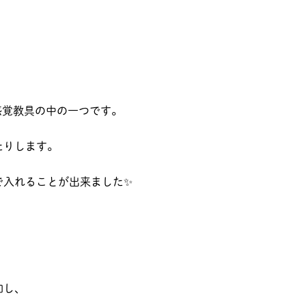
感覚教具の中の一つです。
たりします。
で入れることが出来ました✨
加し、