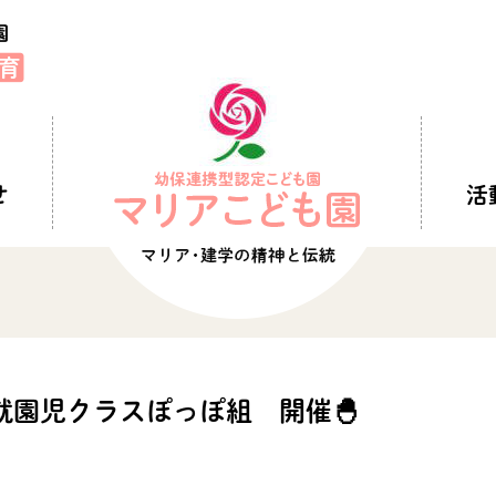
せ
活
未就園児クラスぽっぽ組 開催🐣